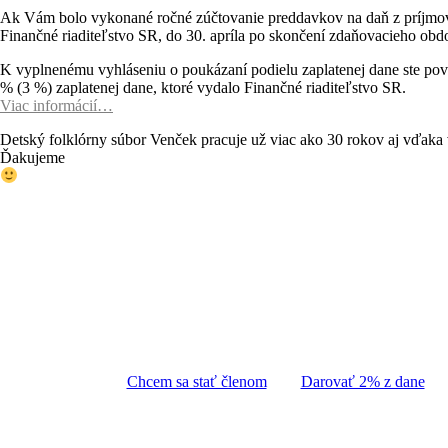
Ak Vám bolo vykonané ročné zúčtovanie preddavkov na daň z príjmov zo
Finančné riaditeľstvo SR, do 30. apríla po skončení zdaňovacieho obd
K vyplnenému vyhláseniu o poukázaní podielu zaplatenej dane ste povi
% (3 %) zaplatenej dane, ktoré vydalo Finančné riaditeľstvo SR.
Viac informácií…
Detský folklórny súbor Venček pracuje už viac ako 30 rokov aj vďaka 
Ďakujeme
Chcem sa stať členom
Darovať 2% z dane